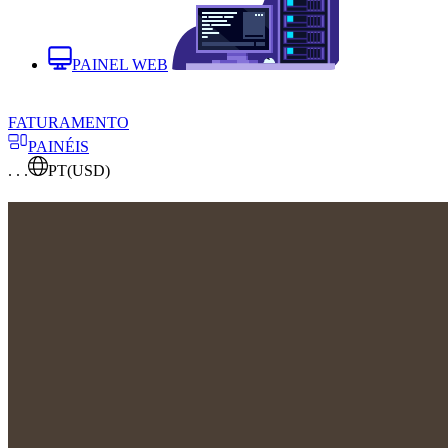
PAINEL WEB
FATURAMENTO
PAINÉIS
. . .
PT
(USD)