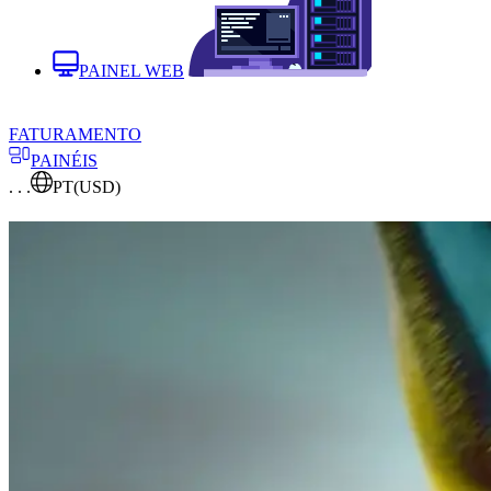
PAINEL WEB
FATURAMENTO
PAINÉIS
. . .
PT
(USD)