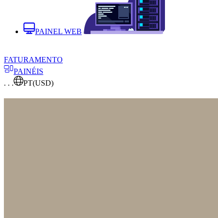
PAINEL WEB
FATURAMENTO
PAINÉIS
. . .
PT
(USD)