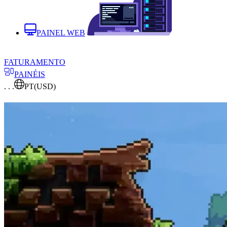
PAINEL WEB
FATURAMENTO
PAINÉIS
. . .
PT
(USD)