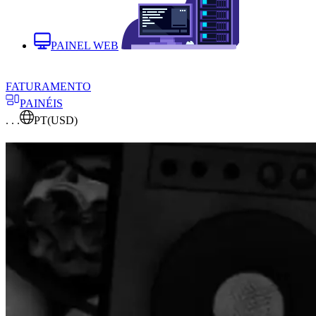
PAINEL WEB
FATURAMENTO
PAINÉIS
. . .
PT
(USD)