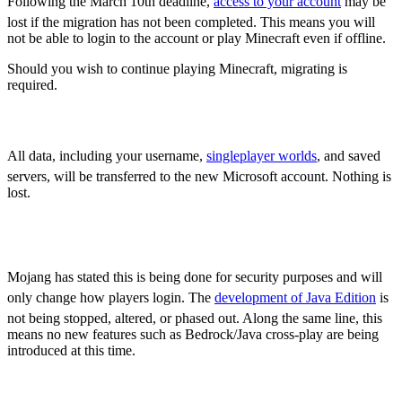
Following the March 10th deadline,
access to your account
may be
lost if the migration has not been completed. This means you will
not be able to login to the account or play Minecraft even if offline.
Should you wish to continue playing Minecraft, migrating is
required.
Will any data be lost by migrating?
All data, including your username,
singleplayer worlds
, and saved
servers, will be transferred to the new Microsoft account. Nothing is
lost.
What does this mean for the future of Minecraft
Java Edition?
Mojang has stated this is being done for security purposes and will
only change how players login. The
development of Java Edition
is
not being stopped, altered, or phased out. Along the same line, this
means no new features such as Bedrock/Java cross-play are being
introduced at this time.
How do I migrate my legacy Minecraft account to