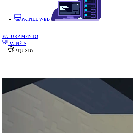
PAINEL WEB
FATURAMENTO
PAINÉIS
. . .
PT
(USD)