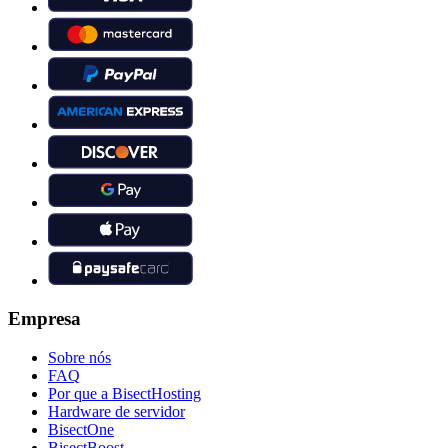
Empresa
Sobre nós
FAQ
Por que a BisectHosting
Hardware de servidor
BisectOne
BisectBoost