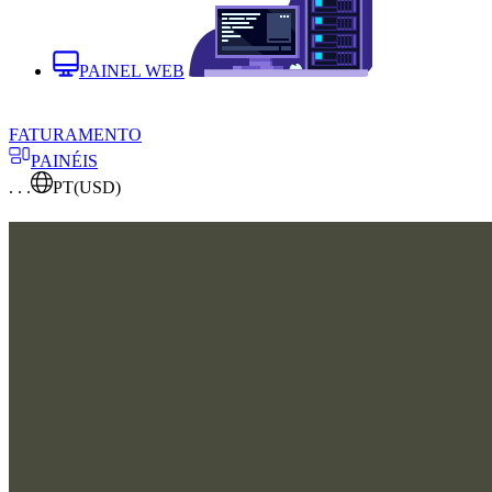
PAINEL WEB
FATURAMENTO
PAINÉIS
. . .
PT
(USD)