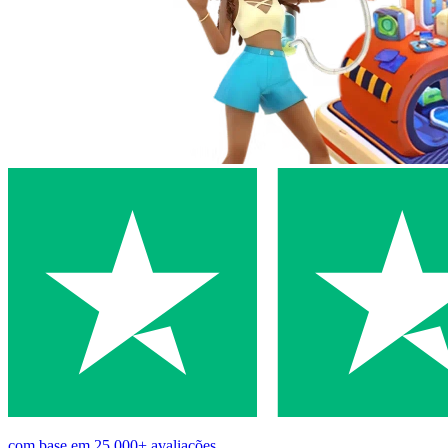
com base em
25,000+
avaliações