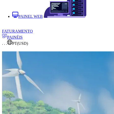
PAINEL WEB
FATURAMENTO
PAINÉIS
. . .
PT
(USD)