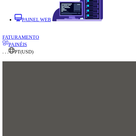
PAINEL WEB
FATURAMENTO
PAINÉIS
. . .
PT
(USD)