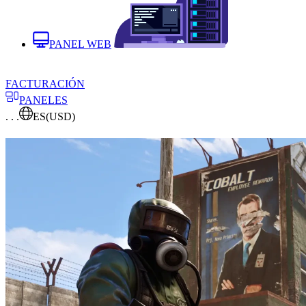
PANEL WEB
FACTURACIÓN
PANELES
. . .
ES
(USD)