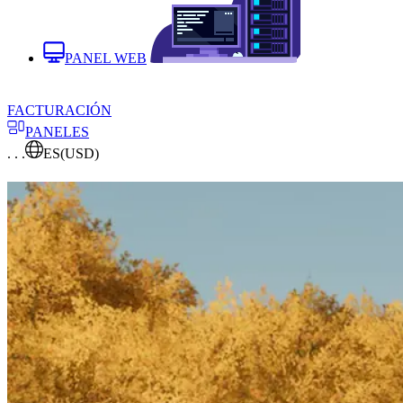
PANEL WEB
FACTURACIÓN
PANELES
. . .
ES
(USD)