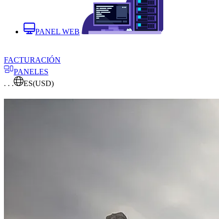
PANEL WEB
FACTURACIÓN
PANELES
. . .
ES
(USD)