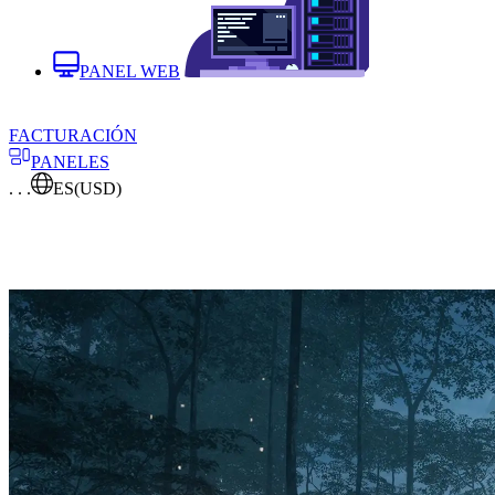
PANEL WEB
FACTURACIÓN
PANELES
. . .
ES
(USD)