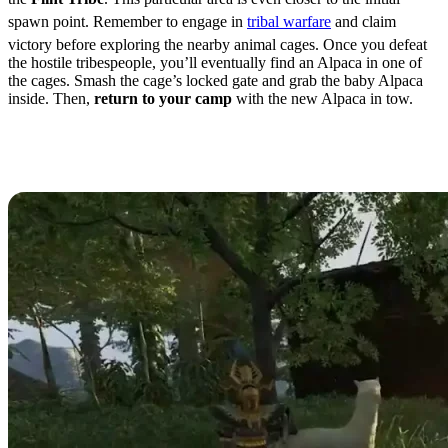
spawn point. Remember to engage in
tribal warfare
and claim
victory before exploring the nearby animal cages. Once you defeat
the hostile tribespeople, you’ll eventually find an Alpaca in one of
the cages. Smash the cage’s locked gate and grab the baby Alpaca
inside. Then,
return to your camp
with the new Alpaca in tow.
How to Tame an Alpaca in
Soulmask