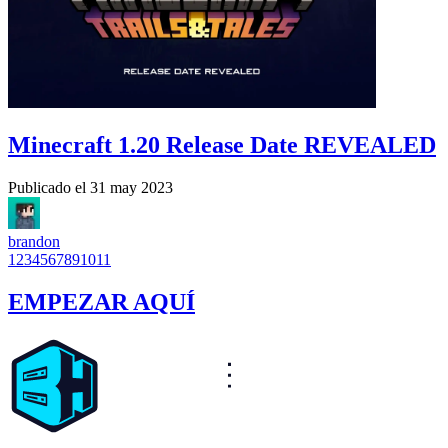
Minecraft 1.20 Release Date REVEALED
Publicado el
31 may 2023
brandon
1
2
3
4
5
6
7
8
9
10
11
EMPEZAR AQUÍ