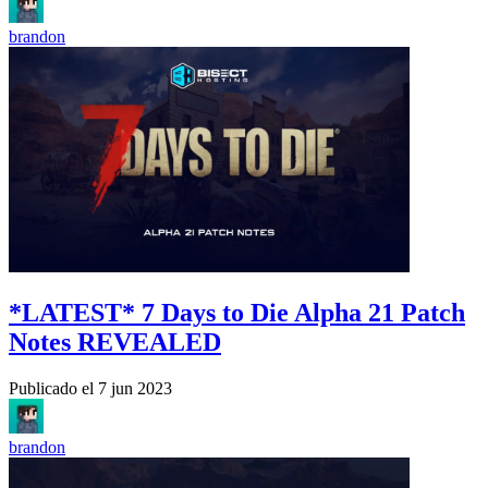
brandon
*LATEST* 7 Days to Die Alpha 21 Patch
Notes REVEALED
Publicado el
7 jun 2023
brandon