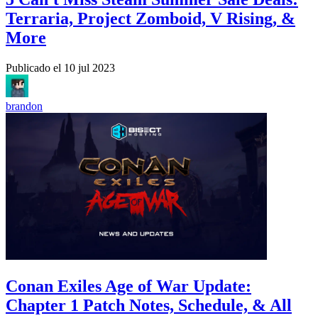
Terraria, Project Zomboid, V Rising, &
More
Publicado el
10 jul 2023
brandon
Conan Exiles Age of War Update:
Chapter 1 Patch Notes, Schedule, & All