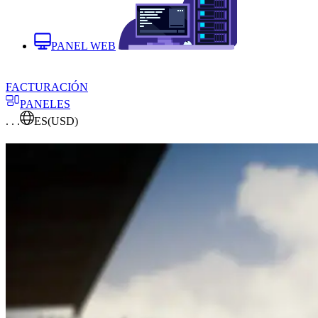
PANEL WEB
FACTURACIÓN
PANELES
. . .
ES
(USD)