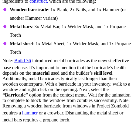
ingredients to
construct,
which are the following:
Wooden barricade
: 1x Plank, 2x Nails, and 1x Hammer (or
another Hammer variant)
Metal bars
: 3x Metal Bar, 1x Welder Mask, and 1x Propane
Torch
Metal sheet
: 1x Metal Sheet, 1x Welder Mask, and 1x Propane
Torch
Note:
Build 36
introduced metal barricades as the newest effective
base defense. It’s important to mention that the barricade’s health
depends on the
material
used and the builder’s
skill level
.
Additionally, metal barricades typically last longer than their
wooden counterparts. With a barricade in your inventory, walk to a
window and right-click on the opening. Next, select the
“Barricade”
option from the context menu. Wait for the animation
to complete to block the window from zombies successfully. Note:
Removing a wooden barricade from windows in Project Zomboid
requires a
hammer
or a crowbar. Dismantling the metal sheet or
metal bars requires a propane torch.
What Does Barricading