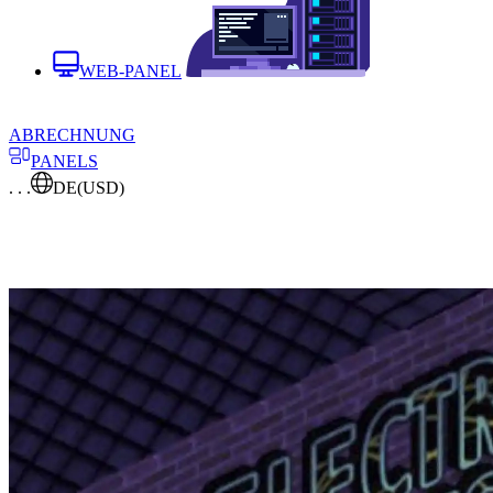
WEB-PANEL
ABRECHNUNG
PANELS
. . .
DE
(USD)