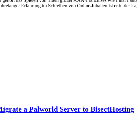
 gehört das Spielen von Titeln großer AAA-Franchises wie Final Fanta
elanger Erfahrung im Schreiben von Online-Inhalten ist er in der Lage
igrate a Palworld Server to BisectHosting