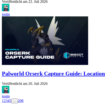
Veröffentlicht am
22. Juli 2026
justin
Palworld Orserk Capture Guide: Location
Veröffentlicht am
20. Juli 2026
justin
1
2
3
4
5
208
...