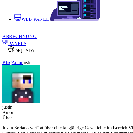
WEB-PANEL
ABRECHNUNG
PANELS
. . .
DE
(USD)
Blog
Autor
justin
justin
Autor
Über
Justin Soriano verfügt über eine langjährige Geschichte im Bereich Vid