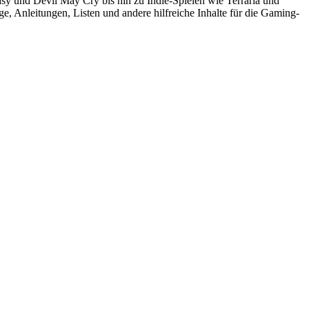
sy und Devil May Cry bis hin zu Indie-Spielen wie Terraria und
, Anleitungen, Listen und andere hilfreiche Inhalte für die Gaming-