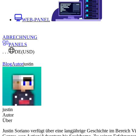
WEB-PANEL
ABRECHNUNG
PANELS
. . .
DE
(USD)
Blog
Autor
justin
justin
Autor
Über
Justin Soriano verfügt über eine langjährige Geschichte im Bereich Vid