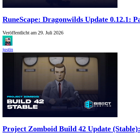
RuneScape: Dragonwilds Update 0.12.1: Pa
Veröffentlicht am
29. Juli 2026
justin
Project Zomboid Build 42 Update (Stable)