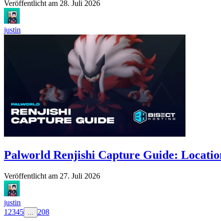
Veröffentlicht am
28. Juli 2026
justin
Palworld Renjishi Capture Guide: Locatio
Veröffentlicht am
27. Juli 2026
justin
1
2
3
4
5
208
...