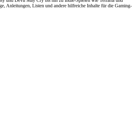
sy und Devil May Cry bis hin zu Indie-Spielen wie Terraria und
, Anleitungen, Listen und andere hilfreiche Inhalte für die Gaming-