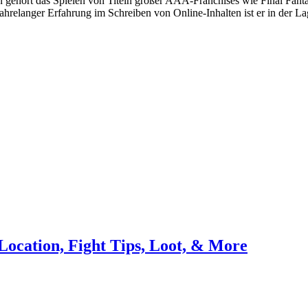
 gehört das Spielen von Titeln großer AAA-Franchises wie Final Fanta
elanger Erfahrung im Schreiben von Online-Inhalten ist er in der Lage
ocation, Fight Tips, Loot, & More