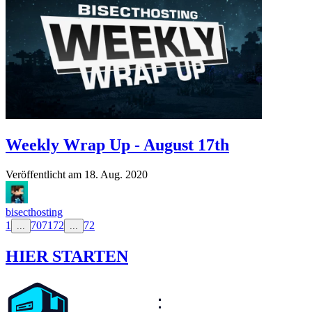
Weekly Wrap Up - August 17th
Veröffentlicht am
18. Aug. 2020
bisecthosting
1
70
71
72
72
...
...
HIER STARTEN