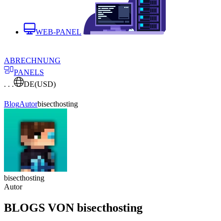
WEB-PANEL
ABRECHNUNG
PANELS
. . .
DE
(USD)
Blog
Autor
bisecthosting
bisecthosting
Autor
BLOGS VON bisecthosting