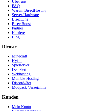
Über uns
FAQ
Warum BisectHosting
Server-Hardware
BisectOne
BisectBoost
Partner
Karriere
Blog
Dienste
Minecraft
Hytale
Spielserver
Dediziert
Webhosting
Mumble-Hosting
Discord-Bot
Modpack-Verzeichnis
Kunden
Mein Konto