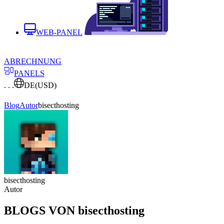
WEB-PANEL
ABRECHNUNG
PANELS
. . .
DE
(USD)
Blog
Autor
bisecthosting
bisecthosting
Autor
BLOGS VON bisecthosting