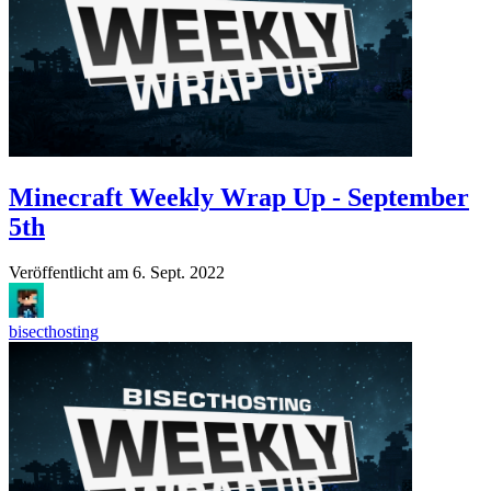
Minecraft Weekly Wrap Up - September
5th
Veröffentlicht am
6. Sept. 2022
bisecthosting