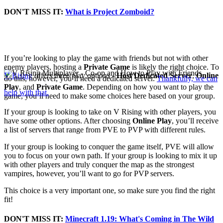
DON'T MISS IT:
What is Project Zomboid?
How to Play Online with
Friends
If you’re looking to play the game with friends but not with other
enemy players, hosting a
Private Game
is likely the right choice. To
V Rising
offers three play options -
Host Dedicated Server
,
Online
do this, however, you’ll need a dedicated server.
Thankfully, we can
Play
, and
Private Game
. Depending on how you want to play the
help with that.
game, you’ll need to make some choices here based on your group.
If your group is looking to take on V Rising with other players, you
have some other options. After choosing
Online Play
, you’ll receive
a list of servers that range from PVE to PVP with different rules.
If your group is looking to conquer the game itself, PVE will allow
you to focus on your own path. If your group is looking to mix it up
with other players and truly conquer the map as the strongest
vampires, however, you’ll want to go for PVP servers.
This choice is a very important one, so make sure you find the right
fit!
DON'T MISS IT:
Minecraft 1.19: What's Coming in The Wild