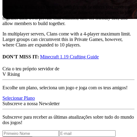
Clans in V Rising can be made with friends or others you meet on
multiplayer servers. Clans have unique names, allow players to join
together their own private chat channel, turn off friendly fire, and
allow members to build together.
In multiplayer servers, Clans come with a 4-player maximum limit.
Larger groups can circumvent this in Private Games, however,
where Clans are expanded to 10 players.
DON'T MISS IT:
Minecraft 1.19 Crafting Guide
Cria o teu próprio servidor de
V Rising
Escolhe um plano, seleciona um jogo e joga com os teus amigos!
Selecionar Plano
Subscreve a nossa Newsletter
Subscreve para receber as últimas atualizações sobre tudo do mundo
dos jogos!