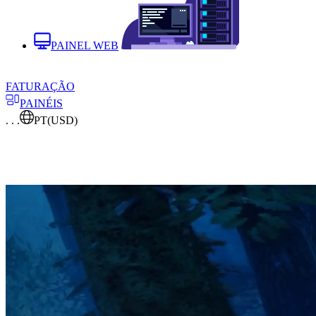
PAINEL WEB
FATURAÇÃO
PAINÉIS
. . .
PT
(USD)