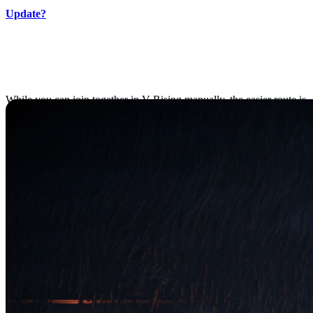
Update?
Creating a Clan in V
Rising
While you can join together in V Rising manually, the easier route is
to simply create a Clan. To create a V Rising Clan, you can open the
menu by pressing P in-game. Here you’ll get the Clan Menu with
the option to Create Clan.