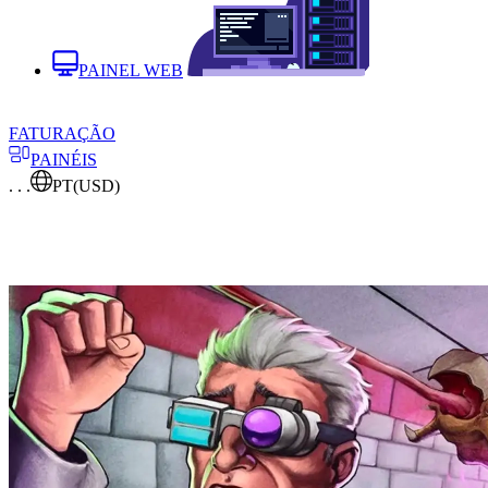
PAINEL WEB
FATURAÇÃO
PAINÉIS
. . .
PT
(USD)