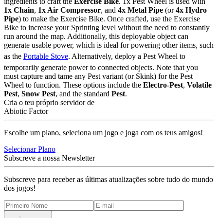
ingredients to craft the
Exercise Bike
. 1x Pest Wheel is used with
1x Chain
,
1x Air Compressor
, and
4x Metal Pipe
(or
4x Hydro
Pipe
) to make the Exercise Bike. Once crafted, use the Exercise
Bike to increase your Sprinting level without the need to constantly
run around the map. Additionally, this deployable object can
generate usable power, which is ideal for powering other items, such
as the
Portable Stove
. Alternatively, deploy a Pest Wheel to
temporarily generate power to connected objects. Note that you
must capture and tame any Pest variant (or Skink) for the Pest
Wheel to function. These options include the
Electro-Pest
,
Volatile
Pest
,
Snow Pest
, and the standard
Pest
.
Cria o teu próprio servidor de
Abiotic Factor
Escolhe um plano, seleciona um jogo e joga com os teus amigos!
Selecionar Plano
Subscreve a nossa Newsletter
Subscreve para receber as últimas atualizações sobre tudo do mundo
dos jogos!