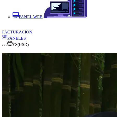
PANEL WEB
FACTURACIÓN
PANELES
. . .
ES
(USD)