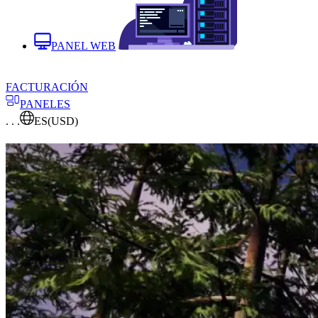
PANEL WEB
FACTURACIÓN
PANELES
. . .
ES
(USD)