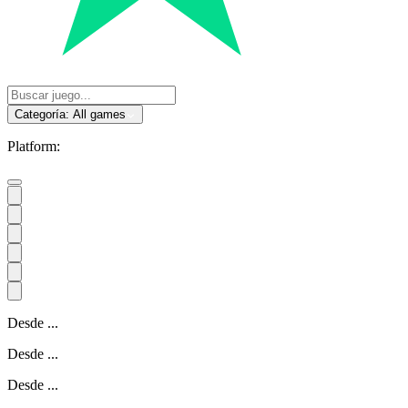
Categoría:
All games
Platform:
Desde
...
Desde
...
Desde
...