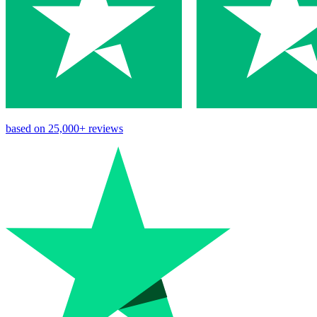
based on
25,000+
reviews