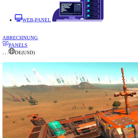
WEB-PANEL
ABRECHNUNG
PANELS
. . .
DE
(USD)