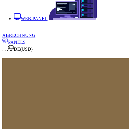
WEB-PANEL
ABRECHNUNG
PANELS
. . .
DE
(USD)