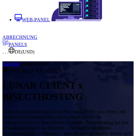
WEB-PANEL
ABRECHNUNG
PANELS
. . .
DE
(USD)
Startseite
Unsere Partner
OFFIZIELLER PARTNER
LUNAR CLIENT x
BISECTHOSTING
Lunar ist ein erstklassiger Launcher, weshalb wir uns freuen, mit
ihnen zusammenzuarbeiten, um Gamern wie dir ein
außergewöhnliches Spielerlebnis zu bieten. BisectHosting hat den
schnellsten Support der Branche – mit durchschnittlichen
Wartezeiten unter 15 Minuten – und die zuverlässigsten Server weit