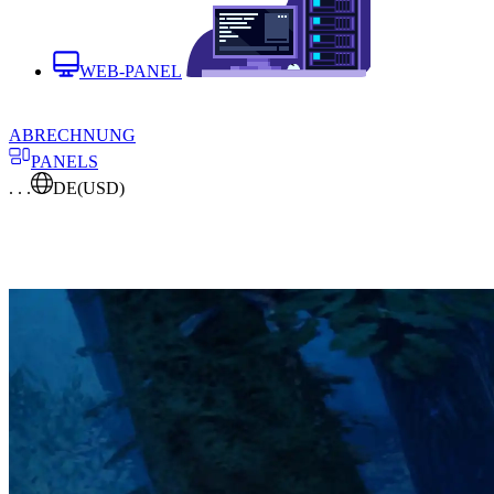
WEB-PANEL
ABRECHNUNG
PANELS
. . .
DE
(USD)