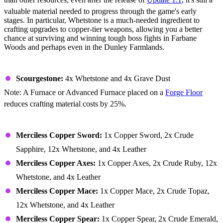
valuable material needed to progress through the game's early
stages. In particular, Whetstone is a much-needed ingredient to
crafting upgrades to copper-tier weapons, allowing you a better
chance at surviving and winning tough boss fights in Farbane
Woods and perhaps even in the Dunley Farmlands.
Furnace/Advanced Furnace
Scourgestone:
4x Whetstone and 4x Grave Dust
Note: A Furnace or Advanced Furnace placed on a
Forge Floor
reduces crafting material costs by 25%.
Simple Workbench
Merciless Copper Sword:
1x Copper Sword, 2x Crude
Sapphire, 12x Whetstone, and 4x Leather
Merciless Copper Axes:
1x Copper Axes, 2x Crude Ruby, 12x
Whetstone, and 4x Leather
Merciless Copper Mace:
1x Copper Mace, 2x Crude Topaz,
12x Whetstone, and 4x Leather
Merciless Copper Spear:
1x Copper Spear, 2x Crude Emerald,