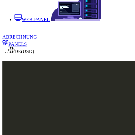
WEB-PANEL
ABRECHNUNG
PANELS
. . .
DE
(USD)