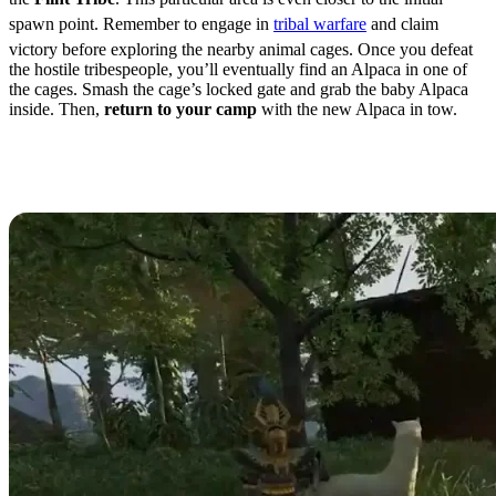
spawn point. Remember to engage in
tribal warfare
and claim
victory before exploring the nearby animal cages. Once you defeat
the hostile tribespeople, you’ll eventually find an Alpaca in one of
the cages. Smash the cage’s locked gate and grab the baby Alpaca
inside. Then,
return to your camp
with the new Alpaca in tow.
How to Tame an Alpaca in
Soulmask