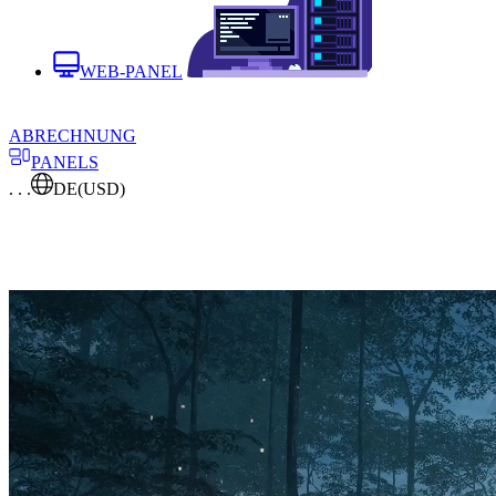
WEB-PANEL
ABRECHNUNG
PANELS
. . .
DE
(USD)