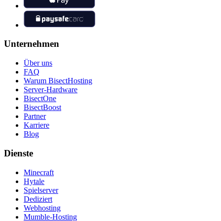
Unternehmen
Über uns
FAQ
Warum BisectHosting
Server-Hardware
BisectOne
BisectBoost
Partner
Karriere
Blog
Dienste
Minecraft
Hytale
Spielserver
Dediziert
Webhosting
Mumble-Hosting