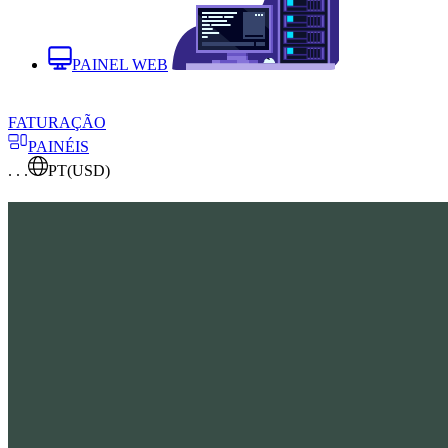
PAINEL WEB
FATURAÇÃO
PAINÉIS
. . .
PT
(USD)