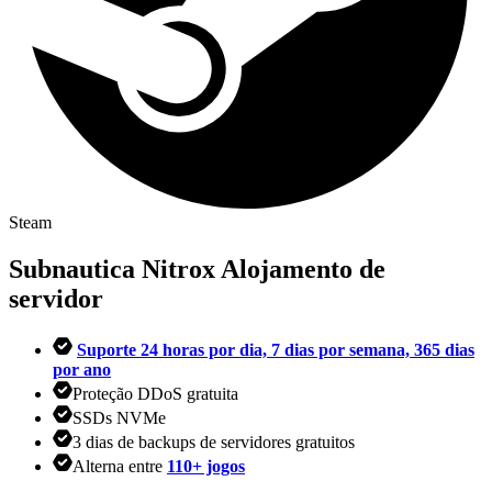
Steam
Subnautica Nitrox
Alojamento de
servidor
Suporte 24 horas por dia, 7 dias por semana, 365 dias
por ano
Proteção DDoS gratuita
SSDs NVMe
3 dias de backups de servidores gratuitos
Alterna entre
110+ jogos