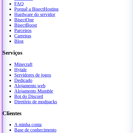
FAQ
Porquê a BisectHosting
Hardware do servidor
BisectOne
BisectBoost
Parceiros
Carreiras
Blog
Serviços
Minecraft
Hytale
Servidores de jogos
Dedicado
Alojamento web
Alojamento Mumble
Bot do Discord
Diretório de modpacks
Clientes
A minha conta
Base de conhecimento