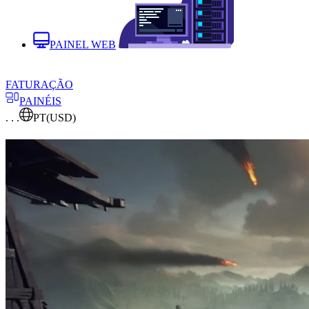
PAINEL WEB
FATURAÇÃO
PAINÉIS
. . .
PT
(USD)