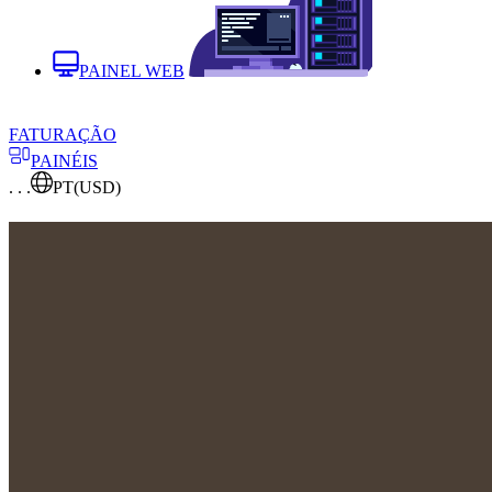
PAINEL WEB
FATURAÇÃO
PAINÉIS
. . .
PT
(USD)