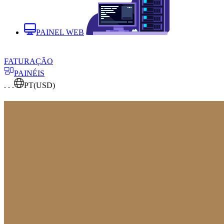
PAINEL WEB
FATURAÇÃO
PAINÉIS
. . .
PT
(USD)