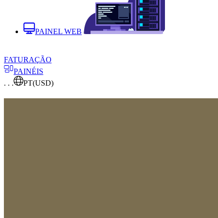
PAINEL WEB
FATURAÇÃO
PAINÉIS
. . .
PT
(USD)