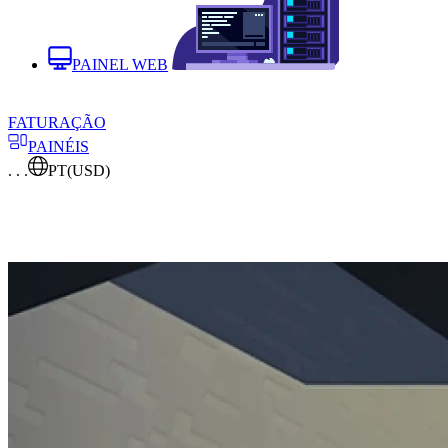
PAINEL WEB
FATURAÇÃO
PAINÉIS
. . .
PT
(USD)