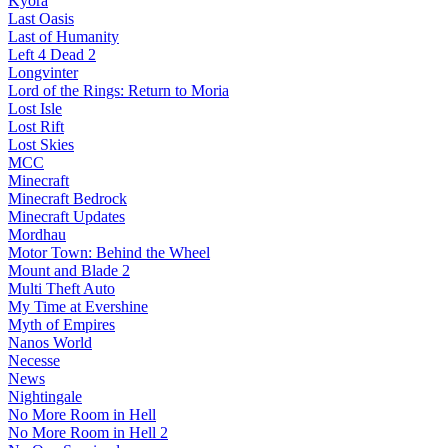
Kyora
Last Oasis
Last of Humanity
Left 4 Dead 2
Longvinter
Lord of the Rings: Return to Moria
Lost Isle
Lost Rift
Lost Skies
MCC
Minecraft
Minecraft Bedrock
Minecraft Updates
Mordhau
Motor Town: Behind the Wheel
Mount and Blade 2
Multi Theft Auto
My Time at Evershine
Myth of Empires
Nanos World
Necesse
News
Nightingale
No More Room in Hell
No More Room in Hell 2