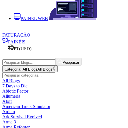
PAINEL WEB
FATURAÇÃO
PAINÉIS
. . .
PT
(USD)
Pesquisar
Categoria:
All Blogs
All Blogs
All Blogs
7 Days to Die
Abiotic Factor
Allumeria
Aloft
American Truck Simulator
Ardem
Ark Survival Evolved
Arma 3
Arma Reforger