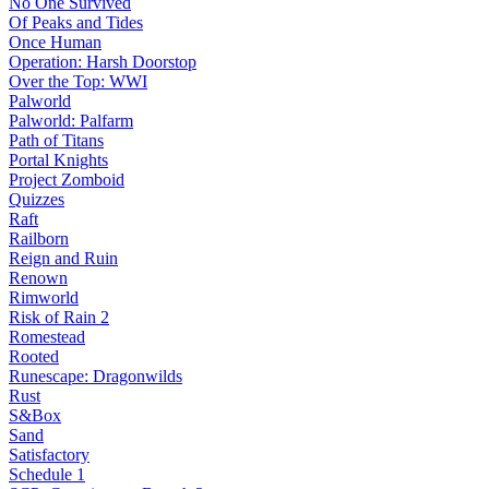
No One Survived
Of Peaks and Tides
Once Human
Operation: Harsh Doorstop
Over the Top: WWI
Palworld
Palworld: Palfarm
Path of Titans
Portal Knights
Project Zomboid
Quizzes
Raft
Railborn
Reign and Ruin
Renown
Rimworld
Risk of Rain 2
Romestead
Rooted
Runescape: Dragonwilds
Rust
S&Box
Sand
Satisfactory
Schedule 1