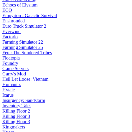
Echoes of Elysium
ECO
Empyrion - Galactic Survival
Enshrouded
Euro Truck Simulator 2
Everwind
Factorio
Farming Simulator 22
Farming Simulator 25
Fera: The Sundered Tribes
Floatopia
Foundry
Game Servers
Garry's Mod
Hell Let Loose: Vietnam
Humanitz
Hytale
Icarus
Insurgency: Sandstorm
Inventory Tales
Killing Floor 2
Killing Floor 3
Killing Floor 3
Kingmakers