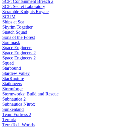
SCP: Containment Breach 2
SCP: Secret Laboratory
Scramble Knights Royale
SCUM
Ships at Sea
Skyrim Together
Snatch Squad
Sons of the Forest
Soulmask
Space Engineers
Space Engineers 2
Space Engineers 2
Squad
Starbound
Stardew Valley
StarRupture
Stationeers
Stormforge
Stormworks: Build and Rescue
Subnautica 2
Subnautica Nitrox
Sunkenland
Team Fortress 2
Terraria
TerraTech Worlds