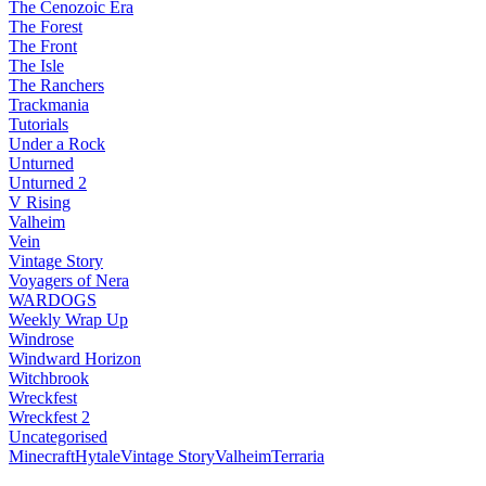
The Cenozoic Era
The Forest
The Front
The Isle
The Ranchers
Trackmania
Tutorials
Under a Rock
Unturned
Unturned 2
V Rising
Valheim
Vein
Vintage Story
Voyagers of Nera
WARDOGS
Weekly Wrap Up
Windrose
Windward Horizon
Witchbrook
Wreckfest
Wreckfest 2
Uncategorised
Minecraft
Hytale
Vintage Story
Valheim
Terraria