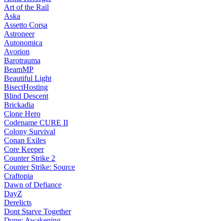
Art of the Rail
Aska
Assetto Corsa
Astroneer
Autonomica
Avorion
Barotrauma
BeamMP
Beautiful Light
BisectHosting
Blind Descent
Brickadia
Clone Hero
Codename CURE II
Colony Survival
Conan Exiles
Core Keeper
Counter Strike 2
Counter Strike: Source
Craftopia
Dawn of Defiance
DayZ
Derelicts
Dont Starve Together
Dune: Awakening