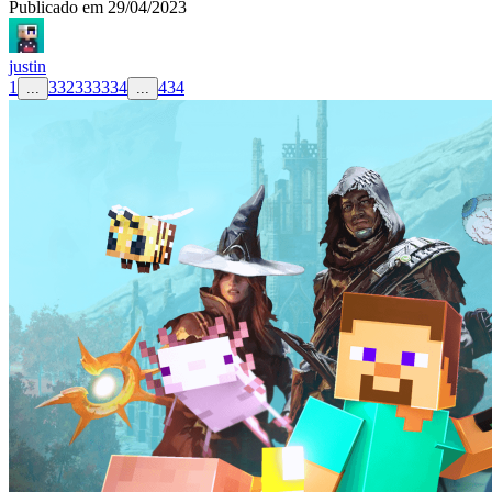
Publicado em
29/04/2023
justin
1
332
333
334
434
...
...