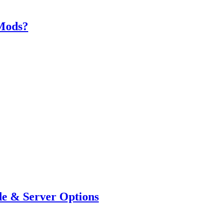
 Mods?
de & Server Options