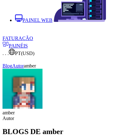
PAINEL WEB
FATURAÇÃO
PAINÉIS
. . .
PT
(USD)
Blog
Autor
amber
amber
Autor
BLOGS DE amber