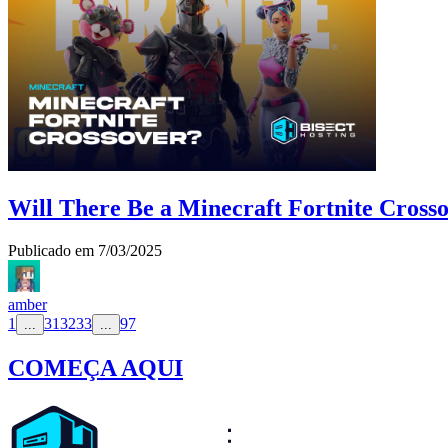
Will There Be a Minecraft Fortnite Cross
Publicado em
7/03/2025
amber
1
31
32
33
97
...
...
COMEÇA AQUI