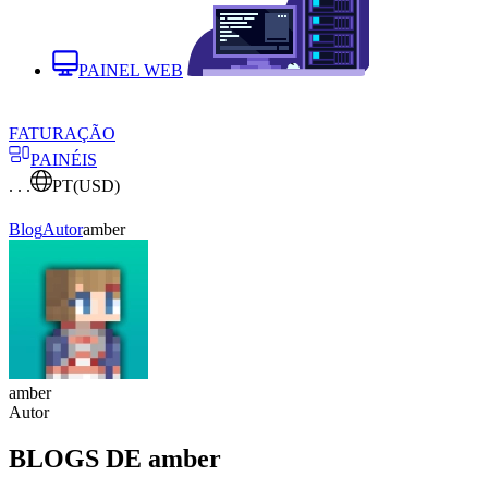
PAINEL WEB
FATURAÇÃO
PAINÉIS
. . .
PT
(USD)
Blog
Autor
amber
amber
Autor
BLOGS DE amber