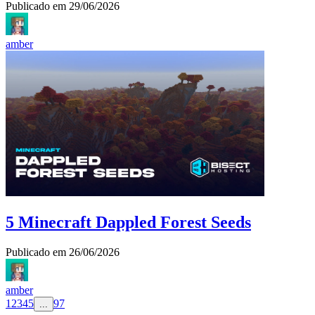
Publicado em
29/06/2026
amber
5 Minecraft Dappled Forest Seeds
Publicado em
26/06/2026
amber
1
2
3
4
5
97
...