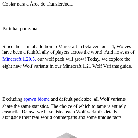
Copiar para a Área de Transferência
Partilhar por e-mail
(Estimated Read Time: 3 Minutes)
Since their initial addition to Minecraft in beta version 1.4, Wolves
have been a faithful ally of players across the world. And now, as of
Minecraft 1.20.5,
our wolf pack will grow! Today, we explore the
eight new Wolf variants in our Minecraft 1.21 Wolf Variants guide.
All Minecraft 1.21 Wolf
Variants
Excluding
spawn biome
and default pack size, all Wolf variants
share the same statistics. The choice of which to tame is entirely
cosmetic. Below, we have listed each Wolf variant’s details
alongside their real-world counterparts and some unique facts.
Pale Wolf