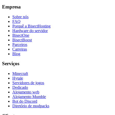
Empresa
Sobre nós
FAQ
Porquê a BisectHosting
Hardware do servidor
BisectOne
BisectBoost
Parceiros
Carreiras
Blog
Serviços
Minecraft
Hytale
Servidores de jogos
Dedicado
Alojamento web
Alojamento Mumble
Bot do Discord
Diretório de modpacks