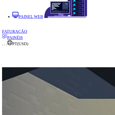
PAINEL WEB
FATURAÇÃO
PAINÉIS
. . .
PT
(USD)