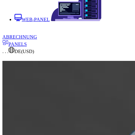
WEB-PANEL
ABRECHNUNG
PANELS
. . .
DE
(USD)