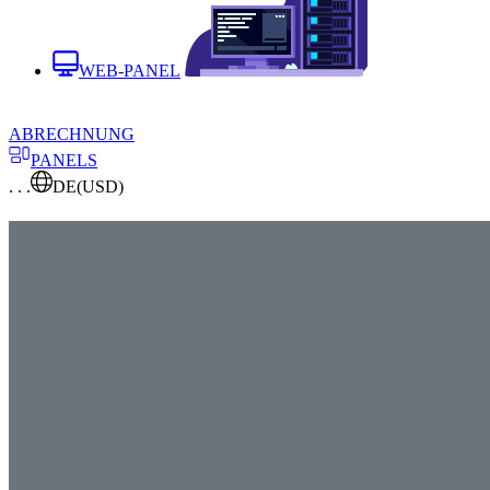
WEB-PANEL
ABRECHNUNG
PANELS
. . .
DE
(USD)