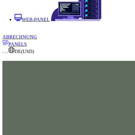
WEB-PANEL
ABRECHNUNG
PANELS
. . .
DE
(USD)