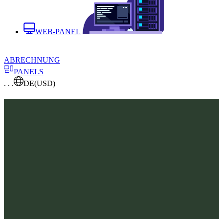
WEB-PANEL
ABRECHNUNG
PANELS
. . .
DE
(USD)