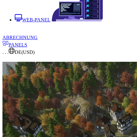
WEB-PANEL
ABRECHNUNG
PANELS
. . .
DE
(USD)