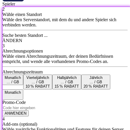
Spieler
2
Wähle einen Standort
Wähle den Serverstandort, mit dem du und andere Spieler sich
verbinden werden.
Suche besten Standort ...
ÄNDERN
3
Abrechnungsoptionen
Wähle einen Abrechnungszeitraum, der deinen Bedürfnissen
entspricht, und wende alle vorhandenen Promo-Codes an.
Abrechnungszeitraum
Monatlich
Vierteljährlich
Halbjährlich
Jährlich
... / GB
... / GB
... / GB
... / GB
10 % RABATT
15 % RABATT
20 % RABATT
Monatlich
Promo-Code
ANWENDEN
4
Add-ons
(optional)
Wähle zusätzliche Funktionalitäten und Features für deinen Server