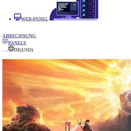
WEB-PANEL
ABRECHNUNG
PANELS
. . .
DE
(USD)