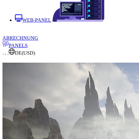
WEB-PANEL
ABRECHNUNG
PANELS
. . .
DE
(USD)