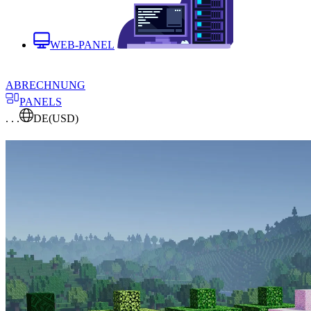
WEB-PANEL
ABRECHNUNG
PANELS
. . .
DE
(USD)