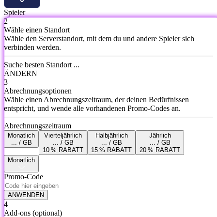
Spieler
2
Wähle einen Standort
Wähle den Serverstandort, mit dem du und andere Spieler sich
verbinden werden.
Suche besten Standort ...
ÄNDERN
3
Abrechnungsoptionen
Wähle einen Abrechnungszeitraum, der deinen Bedürfnissen
entspricht, und wende alle vorhandenen Promo-Codes an.
Abrechnungszeitraum
Monatlich
Vierteljährlich
Halbjährlich
Jährlich
... / GB
... / GB
... / GB
... / GB
10 % RABATT
15 % RABATT
20 % RABATT
Monatlich
Promo-Code
ANWENDEN
4
Add-ons
(optional)